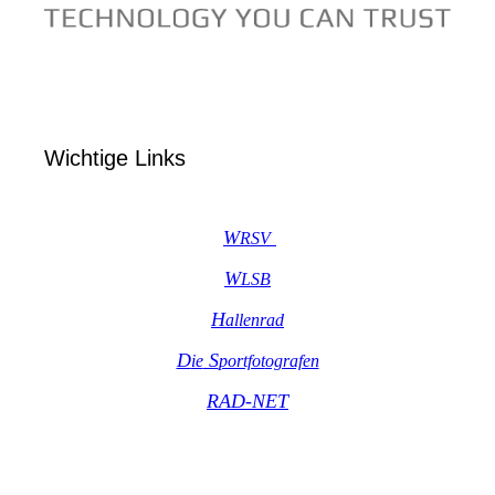
Wichtige Links
W
R
SV
W
LSB
H
allenrad
D
S
ie
portfot
ografen
RAD-NET