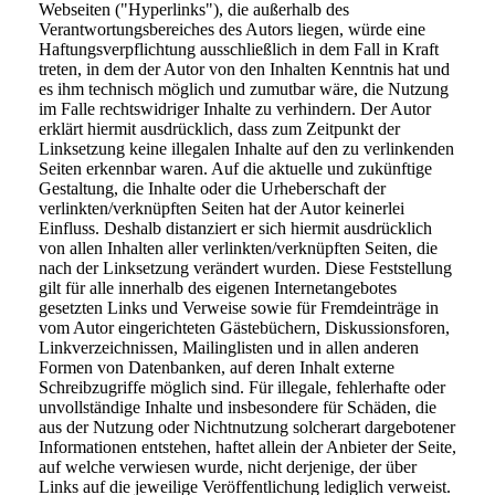
Webseiten ("Hyperlinks"), die außerhalb des
Verantwortungsbereiches des Autors liegen, würde eine
Haftungsverpflichtung ausschließlich in dem Fall in Kraft
treten, in dem der Autor von den Inhalten Kenntnis hat und
es ihm technisch möglich und zumutbar wäre, die Nutzung
im Falle rechtswidriger Inhalte zu verhindern. Der Autor
erklärt hiermit ausdrücklich, dass zum Zeitpunkt der
Linksetzung keine illegalen Inhalte auf den zu verlinkenden
Seiten erkennbar waren. Auf die aktuelle und zukünftige
Gestaltung, die Inhalte oder die Urheberschaft der
verlinkten/verknüpften Seiten hat der Autor keinerlei
Einfluss. Deshalb distanziert er sich hiermit ausdrücklich
von allen Inhalten aller verlinkten/verknüpften Seiten, die
nach der Linksetzung verändert wurden. Diese Feststellung
gilt für alle innerhalb des eigenen Internetangebotes
gesetzten Links und Verweise sowie für Fremdeinträge in
vom Autor eingerichteten Gästebüchern, Diskussionsforen,
Linkverzeichnissen, Mailinglisten und in allen anderen
Formen von Datenbanken, auf deren Inhalt externe
Schreibzugriffe möglich sind. Für illegale, fehlerhafte oder
unvollständige Inhalte und insbesondere für Schäden, die
aus der Nutzung oder Nichtnutzung solcherart dargebotener
Informationen entstehen, haftet allein der Anbieter der Seite,
auf welche verwiesen wurde, nicht derjenige, der über
Links auf die jeweilige Veröffentlichung lediglich verweist.