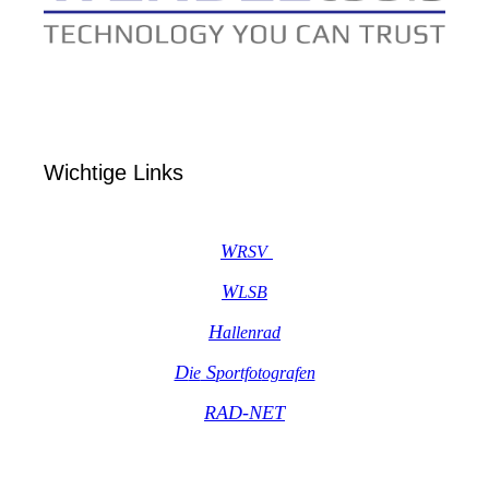
Wichtige Links
W
R
SV
W
LSB
H
allenrad
D
S
ie
portfot
ografen
RAD-NET