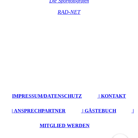
D
S
ie
portfot
ografen
RAD-NET
IMPRESSUM/DATENSCHUTZ
| KONTAKT
| ANSPRECHPARTNER
| GÄSTEBUCH
|
MITGLIED WERDEN