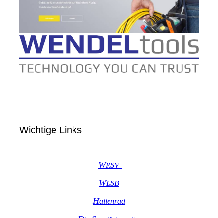
Wichtige Links
W
R
SV
W
LSB
H
allenrad