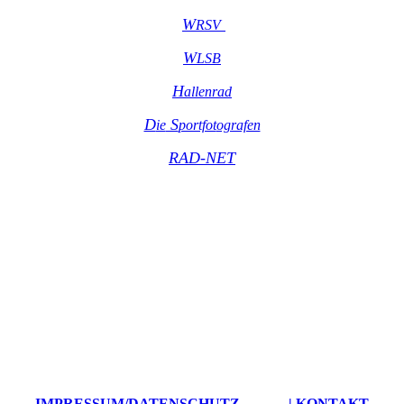
W
R
SV
W
LSB
H
allenrad
D
S
ie
portfot
ografen
RAD-NET
IMPRESSUM/DATENSCHUTZ
| KONTAKT