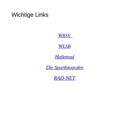
Wichtige Links
W
R
SV
W
LSB
H
allenrad
D
S
ie
portfot
ografen
RAD-NET