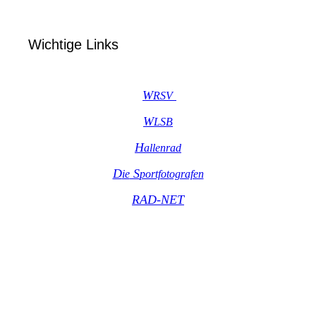
Wichtige Links
W
R
SV
W
LSB
H
allenrad
D
S
ie
portfot
ografen
RAD-NET